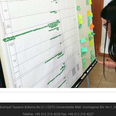
düstriyel Tasarım Bölümü No:21 | ODTÜ Üniversiteler Mah. Dumlupınar Blv. No:1
Telefon: +90 312 210 4220 Fax: +90 312 210 4227