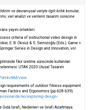
rim ve davranışsal veriyle ilgili kritik konular;
ı; veri analizi ve verilerin tasarım sürecine
rans yayını örnekleri:
uccess criteria of instructional video design in
l Toker, E. B. Öksüz & S. Semizoğlu (Eds.). Game +
ringer Series in Design and Innovation, vol
eğitiminde fikir üretme sürecinde kullanılan
incelenmesi. UTAK 2020 Ulusal Tasarım
lPdrHrcNM/view
design requirements of outdoor fitness equipment
Human Factors and Ergonomics (pp.628-639).
essional.de/en/exploring-design-
 Gıda İsrafı, Nedenleri ve İsrafı Azaltmaya