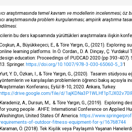
ıcı araştırmasında temel kavram ve modellerin incelenmesi; öz bildi
ıcı araştırmasında problem kurgulanması; ampirik araştırma tasarım
edilmesi.
ilerin bu ders kapsamında yürüttükleri araştırmalara ilişkin konfe
Coşkun, A., Büyükkeçeci, E., & Töre Yargın, G., (2021). Exploring s
online learning platforms. In Ö. Cordan., D. A. Dinçay., Ç. Yurdaku
design education: Proceedings of PUDCAD 2020 (pp 393-407). Sp
13. Springer.
https://doi.org/10.1007/978-3-030-65060-5_3
1
Yurt, Y. D., Özkan, I., & Töre Yargın, G., (2020). Tasarım stüdyosu 
yöntemlerin ve karşılaşılan problemlerin öğrenci bakış açısıyla 
Araştırmaları Konferansı, Eylül 8-10, 2020. Ankara, Turkey.
https://drive.google.com/file/d/1ajKDNa3P1WLHf1pTJX02v70
Karadeniz, A., Dursun, M., & Töre Yargın, G., (2019). Exploring 
for young people . AHFE: International Conference on Applied 
Washington, United States Of America.
https://www.springerprof
requirements-of-outdoor-fitness-equipment-for-y/16768744
Karaman, Ö. (2018). Tek Kişilik veya Paylaşımlı Yaşanan Hanelerde