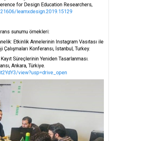
ference for Design Education Researchers,
10.21606/learnxdesign.2019.15129
erans sunumu örnekleri:
nelik: Etkinlik Annelerinin Instagram Vasıtası ile
 Çalışmaları Konferansı, İstanbul, Turkey.
n Kayıt Süreçlerinin Yeniden Tasarlanması.
nsı, Ankara, Türkiye.
5it2YdY3/view?usp=drive_open