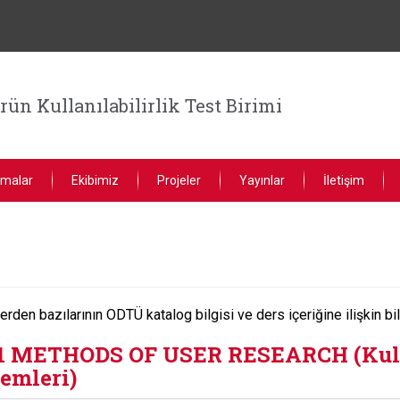
ün Kullanılabilirlik Test Birimi
şmalar
Ekibimiz
Projeler
Yayınlar
İletişim
erden bazılarının ODTÜ katalog bilgisi ve ders içeriğine ilişkin bi
1 METHODS OF USER RESEARCH (Kull
emleri)