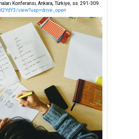
aları Konferansı, Ankara, Türkiye, ss. 291-309.
5it2YdY3/view?usp=drive_open