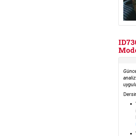
ID7
Mode
Güncel
analiz
uygula
Dersin