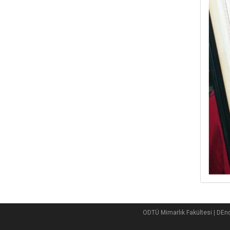
ODTÜ Mimarlık Fakültesi | DEn