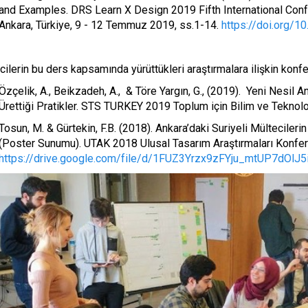
and Examples. DRS Learn X Design 2019 Fifth International Con
Ankara, Türkiye, 9 - 12 Temmuz 2019, ss.1-14.
https://doi.org/
ilerin bu ders kapsamında yürüttükleri araştırmalara ilişkin konf
Özçelik, A., Beikzadeh, A., & Töre Yargın, G., (2019). Yeni Nesil An
Ürettiği Pratikler. STS TURKEY 2019 Toplum için Bilim ve Teknoloji
Tosun, M. & Gürtekin, F.B. (2018). Ankara’daki Suriyeli Mültecileri
(Poster Sunumu). UTAK 2018 Ulusal Tasarım Araştırmaları Konfera
https://drive.google.com/file/d/1FUZ3Yrzx9zFYju_mtUP7dOlJ