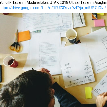
Yönelik Tasarım Müdahaleleri. UTAK 2018 Ulusal Tasarım Araştırm
https://drive.google.com/file/d/1FUZ3Yrzx9zFYju_mtUP7dOlJ