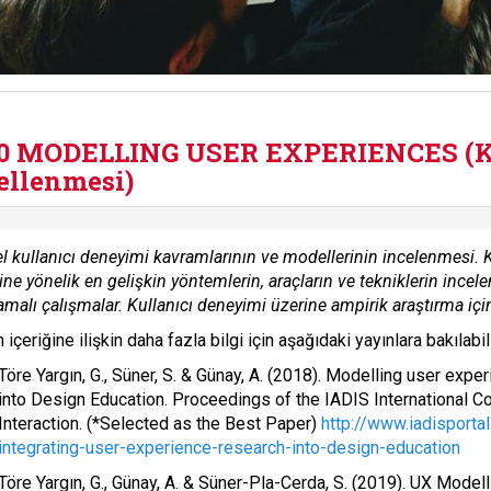
30 MODELLING USER EXPERIENCES
(K
llenmesi)
 kullanıcı deneyimi kavramlarının ve modellerinin incelenmesi. Ku
ine yönelik en gelişkin yöntemlerin, araçların ve tekniklerin inc
malı çalışmalar. Kullanıcı deneyimi üzerine ampirik araştırma için 
 içeriğine ilişkin daha fazla bilgi için aşağıdaki yayınlara bakılabili
Töre Yargın, G., Süner, S. & Günay, A. (2018). Modelling user exp
into Design Education. Proceedings of the IADIS International
Interaction. (*Selected as the Best Paper)
http://www.iadisportal
integrating-user-experience-research-into-design-education
Töre Yargın, G., Günay, A. & Süner-Pla-Cerda, S. (2019). UX Mod